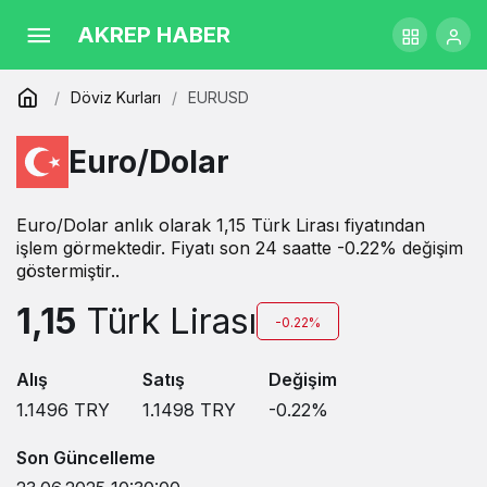
AKREP HABER
Döviz Kurları
EURUSD
Euro/Dolar
Euro/Dolar anlık olarak 1,15 Türk Lirası fiyatından
işlem görmektedir. Fiyatı son 24 saatte -0.22% değişim
göstermiştir..
1,15
Türk Lirası
-0.22%
Alış
Satış
Değişim
1.1496
TRY
1.1498
TRY
-0.22
%
Son Güncelleme