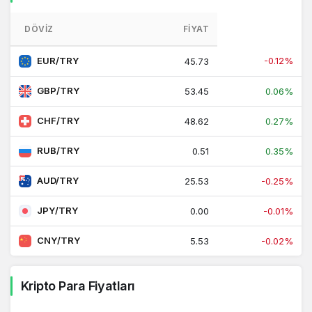
DÖVIZ
FIYAT
EUR/TRY
-0.12%
45.73
GBP/TRY
53.45
0.06%
CHF/TRY
48.62
0.27%
RUB/TRY
0.51
0.35%
AUD/TRY
25.53
-0.25%
JPY/TRY
0.00
-0.01%
CNY/TRY
5.53
-0.02%
Kripto Para Fiyatları