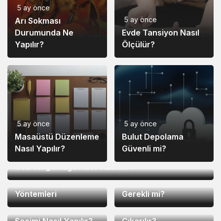
5 ay önce
5 ay önce
Arı Sokması
Durumunda Ne
Evde Tansiyon Nasıl
Yapılır?
Ölçülür?
5 ay önce
5 ay önce
Masaüstü Düzenleme
Bulut Depolama
Nasıl Yapılır?
Güvenli mi?
5 ay önce
5 ay önce
Göz Yorgunluğu Nasıl Azaltılır?
5 ay önce
Günlük Su İçme
Hatırlatma
Ortopedik Yastık
Yöntemleri
Gerekli mi?
5 ay önce
5 ay önce
Ofis Sandalyesi
Öğrenci Kartı Nasıl
Seçimi Nasıl Yapılır?
Çıkarılır?