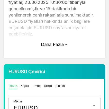
fiyatlar, 23.06.2025 10:30:00 itibarıyla
güncellenmiştir ve 15 dakikada bir
yenilenerek canlı rakamlarla sunulmaktadır.
EURUSD fiyatları hakkında anlık bilgilere
erişmek için EURUSD sayfasını ziyaret
edebilirsiniz.
Daha Fazla
EURUSD (TL) fiyatı bugün yükseldi.
EURUSD anlık olarak 1,15 TL fiyatından işlem
görmektedir ve 24 saatlik yaklaşık işlem
hacmi 0. Fiyatı son 24 saatte -0,220000
EURUSD Çevirici
değişim göstermiştir..
Döviz
Kripto
Emtia
Kredi
Birikim
EURUSD hesaplama işlemleri için, sayfanın
üstünde yer alan çevirici aracını kullanarak
mevcut fiyatlar üzerinden hızlı ve kolay bir
Miktar
şekilde çevirme işlemlerinizi